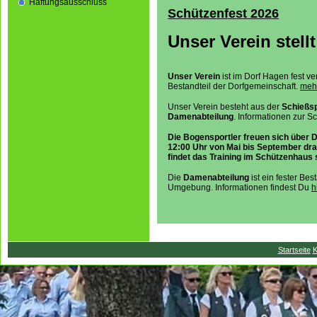
Haftungsausschluss
Schützenfest 2026
Unser Verein stellt
Unser Verein
ist im Dorf Hagen fest ve
Bestandteil der Dorfgemeinschaft.
mehr
Unser Verein besteht aus der
Schießsp
Damenabteilung
. Informationen zur S
Die Bogensportler freuen sich über D
12:00 Uhr von Mai bis September dra
findet das Training im Schützenhaus 
Die
Damenabteilung
ist ein fester Be
Umgebung. Informationen findest Du
h
Startseite
K