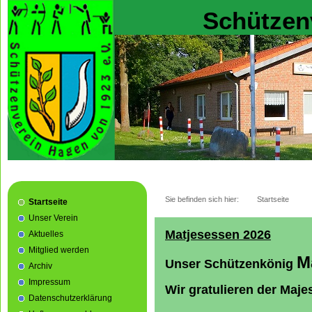
Schützen
Sie befinden sich hier:
Startseite
Startseite
Unser Verein
Matjesessen
2026
Aktuelles
Mitglied werden
M
Unser
Schützenkönig
Archiv
Impressum
Wir gratulieren der Maje
Datenschutzerklärung