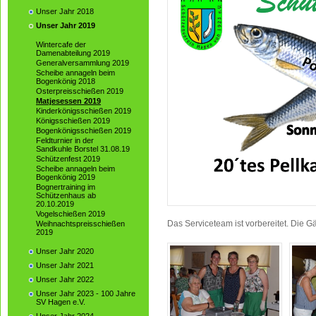
Unser Jahr 2018
Unser Jahr 2019
Wintercafe der
Damenabteilung 2019
Generalversammlung 2019
Scheibe annageln beim
Bogenkönig 2018
Osterpreisschießen 2019
Matjesessen 2019
Kinderkönigsschießen 2019
Königsschießen 2019
Bogenkönigsschießen 2019
Feldturnier in der
Sandkuhle Borstel 31.08.19
Schützenfest 2019
Scheibe annageln beim
Bogenkönig 2019
Bognertraining im
Schützenhaus ab
20.10.2019
Vogelschießen 2019
Das Serviceteam ist vorbereitet. Die
Weihnachtspreisschießen
2019
Unser Jahr 2020
Unser Jahr 2021
Unser Jahr 2022
Unser Jahr 2023 - 100 Jahre
SV Hagen e.V.